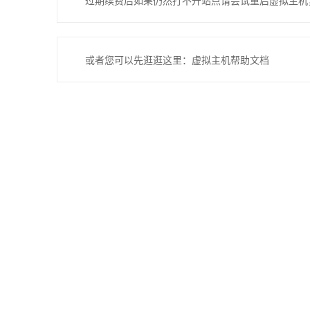
过期续费后如果仍然打不开站点请尝试重启虚拟主机
或者您可以先逛逛这里：虚拟主机帮助文档